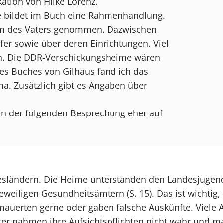
ation von Hilke Lorenz.
se bildet im Buch eine Rahmenhandlung.
eim des Vaters genommen. Dazwischen
er sowie über deren Einrichtungen. Viel
n. Die DDR-Verschickungsheime wären
es Buches von Gilhaus fand ich das
a. Zusätzlich gibt es Angaben über
n der folgenden Besprechung eher auf
sländern. Die Heime unterstanden den Landesjugend
eweiligen Gesundheitsämtern (S. 15). Das ist wichti
auerten gerne oder gaben falsche Auskünfte. Viele A
er nahmen ihre Aufsichtspflichten nicht wahr und ma