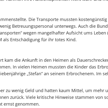
menstellte. Die Transporte mussten kostengünstig se
u wenig Betreuungspersonal unterwegs. Auch die Bun
ansporten“ wegen mangelhafter Aufsicht ums Leben (S
 als Entschädigung für ihr totes Kind.
 kam die Ankunft in den Heimen als Dauerschrecken.
men. In vielen Heimen mussten die Kinder das Erbr
r siebenjährige „Stefan“ an seinem Erbrochenem. Im s
r zu wenig Geld und hatten kaum Mittel, um mehr un
nnen zurück. Viele kritische Hinweise stammen von s
cht ernst genommen.