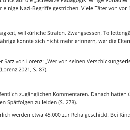
t Blick auf die „Schwarze Pädagogik“ einige Vorläufer
einige Nazi-Begriffe gestrichen. Viele Täter von vor
osigkeit, willkürliche Strafen, Zwangsessen, Toilett
ährige konnte sich nicht mehr erinnern, wer die Elter
er Satz von Lorenz: „Wer von seinen Verschickungserle
Lorenz 2021, S. 87).
entlich zugänglichen Kommentaren. Danach hatten übe
n Spätfolgen zu leiden (S. 278).
hrlich werden etwa 45.000 zur Reha geschickt. Bei Kin