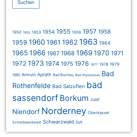
1955
1957
1958
1954
1950
1953
1956
1952
1963
1960
1962
1959
1961
1964
1966
1969
1965
1970
1968
1971
1967
1973
1972
1974
1976
1975
1978
1979
1977
Bad
Aprath
Amrum
1980
Bad Buchau
Bad Rippoldsau
bad
Rothenfelde
Bad Salzuflen
sassendorf
Borkum
Juist
Norderney
Niendorf
Oberkassel
Schwarzwald
Sylt
Schreibwerkstatt