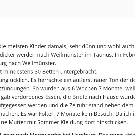
 die meisten Kinder damals, sehr dünn und wohl auch
dicker werden nach Weilmünster im Taunus. Im Febru
rg nach Weilmünster.
t mindestens 30 Betten untergebracht.
nglücklich. Es herrschte ein äußerst rauer Ton der do
tzündungen. So wurden aus 6 Wochen 7 Monate, weil
 gab verdorbenes Essen, die Briefe nach Hause wurden
ufgegessen werden und die Zeituhr stand neben dem Te
achen. Es war Folter. 7 Monate kein Besuch. Da ich
ne Mutter mir Sommer Kleidung dort hinschicken.
nd zwar nach Moorwerder bei Hamburg. Das muss zir