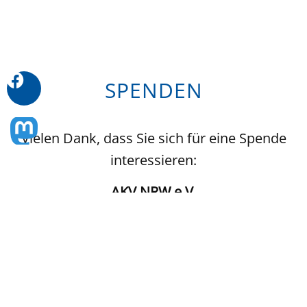
SPENDEN
Vielen Dank, dass Sie sich für eine Spende
interessieren:
AKV NRW e.V.
IBAN
DE98 3206 1384 1513 1600 00
Für eine Spendenquittung bitte eine E-Mail an:
Detlef.Lichtrauter@akv-nrw.de