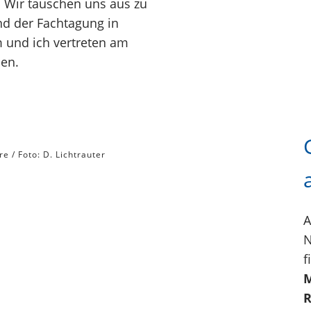
. Wir tauschen uns aus zu
nd der Fachtagung in
 und ich vertreten am
en.
e / Foto: D. Lichtrauter
A
N
f
M
R