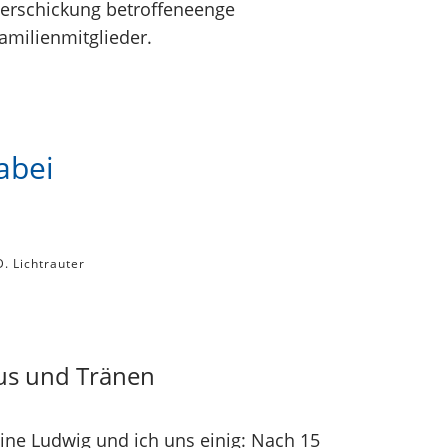
erschickung betroffeneenge
amilienmitglieder.
abei
D. Lichtrauter
aus und Tränen
ne Ludwig und ich uns einig: Nach 15