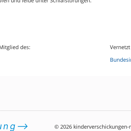
pfen und leide unter Schlafstörungen.
Mitglied des:
Vernetzt
Bundesin
dung⟶
© 2026 kinderverschickungen