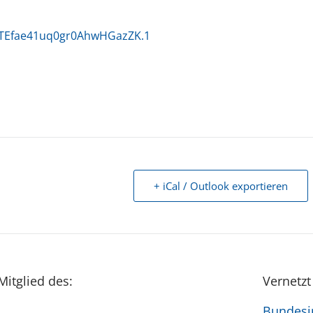
TEfae41uq0gr0AhwHGazZK.1
+ iCal / Outlook exportieren
Mitglied des:
Vernetzt
Bundesin