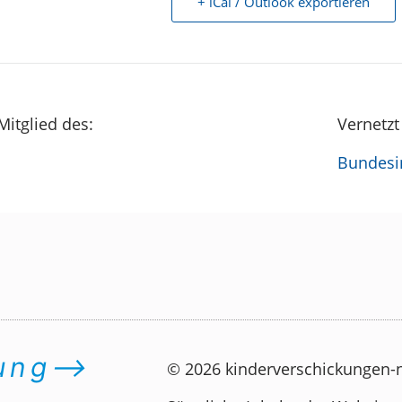
+ iCal / Outlook exportieren
Mitglied des:
Vernetzt
Bundesin
dung⟶
© 2026 kinderverschickungen