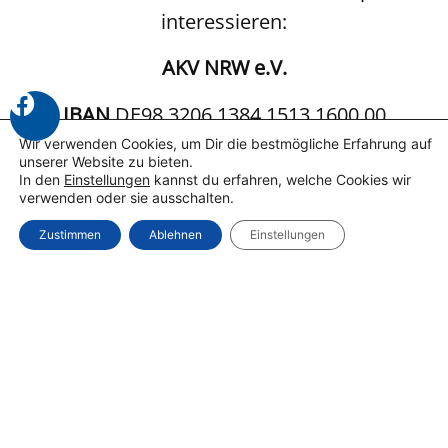
interessieren:
AKV NRW e.V.
IBAN
DE98 3206 1384 1513 1600 00
Wir verwenden Cookies, um Dir die bestmögliche Erfahrung auf
unserer Website zu bieten.
Für eine Spendenquittung bitte eine E-Mail an:
In den
Einstellungen
kannst du erfahren, welche Cookies wir
verwenden oder sie ausschalten.
Detlef.Lichtrauter@akv-nrw.de
Zustimmen
Ablehnen
Einstellungen