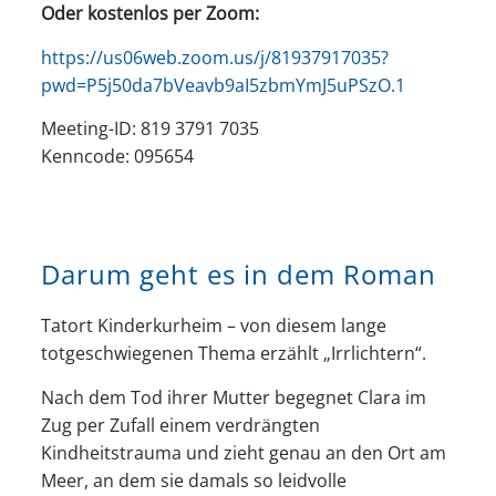
Oder kostenlos per Zoom:
https://us06web.zoom.us/j/81937917035?
pwd=P5j50da7bVeavb9aI5zbmYmJ5uPSzO.1
Meeting-ID: 819 3791 7035
Kenncode: 095654
Darum geht es in dem Roman
Tatort Kinderkurheim – von diesem lange
totgeschwiegenen Thema erzählt „Irrlichtern“.
Nach dem Tod ihrer Mutter begegnet Clara im
Zug per Zufall einem verdrängten
Kindheitstrauma und zieht genau an den Ort am
Meer, an dem sie damals so leidvolle