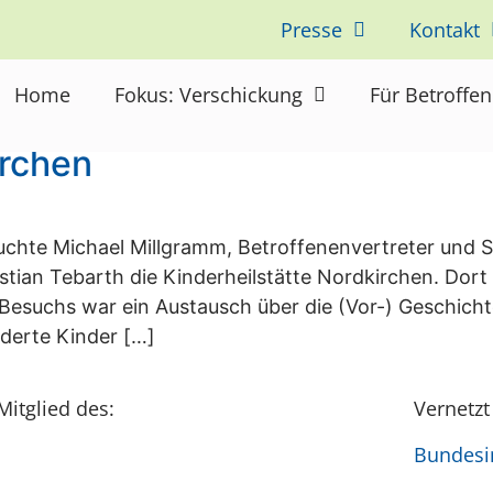
Presse
Kontakt
as
Home
Fokus: Verschickung
Für Betroffe
irchen
uchte Michael Millgramm, Betroffenenvertreter und
stian Tebarth die Kinderheilstätte Nordkirchen. Dort 
Besuchs war ein Austausch über die (Vor-) Geschicht
inderte Kinder […]
Mitglied des:
Vernetzt
Bundesin