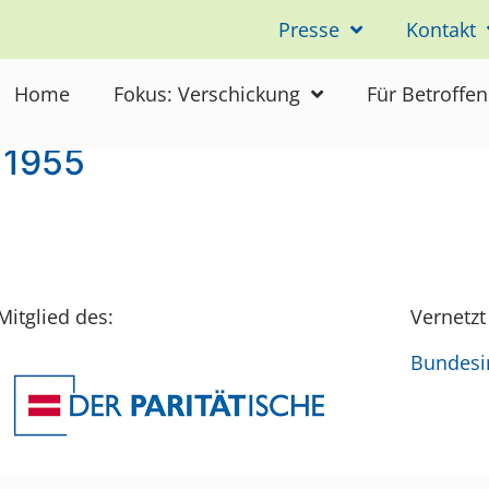
Presse
Kontakt
lashütten
Home
Fokus: Verschickung
Für Betroffe
 1955
Mitglied des:
Vernetzt
Bundesin