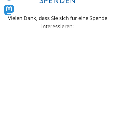
SPENDEN
Vielen Dank, dass Sie sich für eine Spende
interessieren:
AKV NRW e.V.
IBAN
DE98 3206 1384 1513 1600 00
Für eine Spendenquittung bitte eine E-Mail an:
Detlef.Lichtrauter@akv-nrw.de